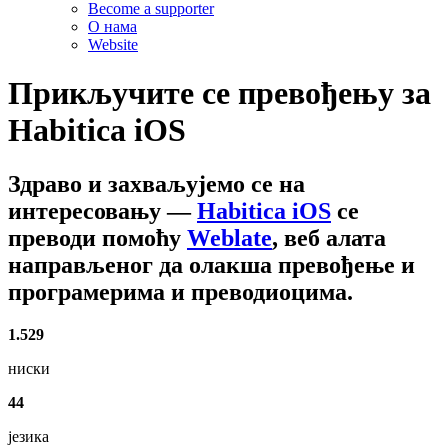
Become a supporter
О нама
Website
Прикључите се превођењу за
Habitica iOS
Здраво и захваљујемо се на
интересовању
—
Habitica iOS
се
преводи помоћу
Weblate
, веб алата
направљеног да олакша превођење и
програмерима и преводиоцима.
1.529
ниски
44
језика