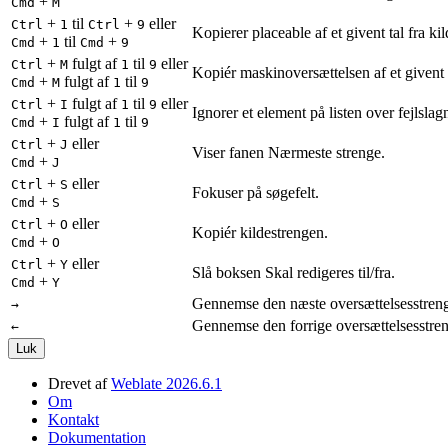
+
Cmd
M
+
til
+
eller
Ctrl
1
Ctrl
9
Kopierer placeable af et givent tal fra ki
+
til
+
Cmd
1
Cmd
9
+
fulgt af
til
eller
Ctrl
M
1
9
Kopiér maskinoversættelsen af et givent 
+
fulgt af
til
Cmd
M
1
9
+
fulgt af
til
eller
Ctrl
I
1
9
Ignorer et element på listen over fejlslagn
+
fulgt af
til
Cmd
I
1
9
+
eller
Ctrl
J
Viser fanen Nærmeste strenge.
+
Cmd
J
+
eller
Ctrl
S
Fokuser på søgefelt.
+
Cmd
S
+
eller
Ctrl
O
Kopiér kildestrengen.
+
Cmd
O
+
eller
Ctrl
Y
Slå boksen Skal redigeres til/fra.
+
Cmd
Y
Gennemse den næste oversættelsesstren
→
Gennemse den forrige oversættelsesstren
←
Luk
Drevet af
Weblate 2026.6.1
Om
Kontakt
Dokumentation