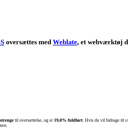
OS
oversættes med
Weblate
, et webværktøj de
 strenge
til oversættelse, og er
19,0% fuldført
. Hvis du vil bidrage til 
onen.