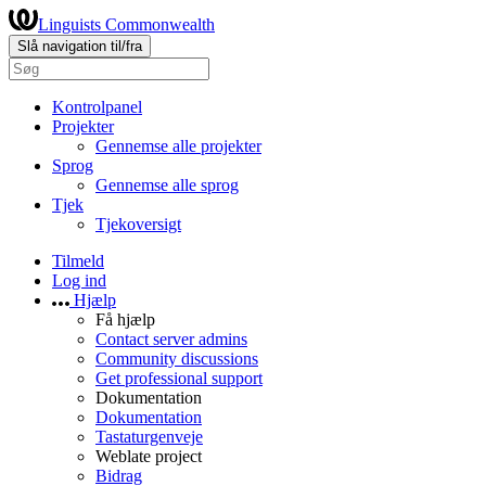
Linguists Commonwealth
Slå navigation til/fra
Kontrolpanel
Projekter
Gennemse alle projekter
Sprog
Gennemse alle sprog
Tjek
Tjekoversigt
Tilmeld
Log ind
Hjælp
Få hjælp
Contact server admins
Community discussions
Get professional support
Dokumentation
Dokumentation
Tastaturgenveje
Weblate project
Bidrag