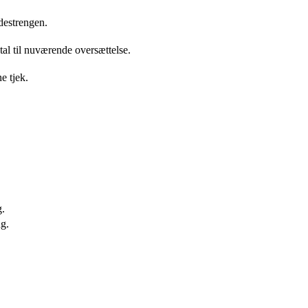
ldestrengen.
tal til nuværende oversættelse.
e tjek.
g.
g.