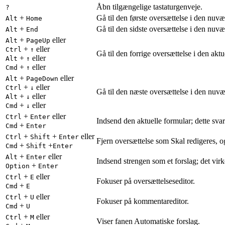
Åbn tilgængelige tastaturgenveje.
?
+
Gå til den første oversættelse i den nuv
Alt
Home
+
Gå til den sidste oversættelse i den nuv
Alt
End
+
eller
Alt
PageUp
+
eller
Ctrl
↑
Gå til den forrige oversættelse i den aktu
+
eller
Alt
↑
+
eller
Cmd
↑
+
eller
Alt
PageDown
+
eller
Ctrl
↓
Gå til den næste oversættelse i den nuv
+
eller
Alt
↓
+
eller
Cmd
↓
+
eller
Ctrl
Enter
Indsend den aktuelle formular; dette svar
+
Cmd
Enter
+
+
eller
Ctrl
Shift
Enter
Fjern oversættelse som Skal redigeres, o
+
+
Cmd
Shift
Enter
+
eller
Alt
Enter
Indsend strengen som et forslag; det vir
+
Option
Enter
+
eller
Ctrl
E
Fokuser på oversættelseseditor.
+
Cmd
E
+
eller
Ctrl
U
Fokuser på kommentareditor.
+
Cmd
U
+
eller
Ctrl
M
Viser fanen Automatiske forslag.