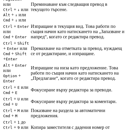
или
Преминаване към следващия превод в
+
или
текущото търсене.
Ctrl
↓
+
или
Alt
↓
+
или
Cmd
↓
+
Изпращане в текущия вид. Това работи по
Ctrl
Enter
или
същия начин като натискането на „Запазване и
+
напред“, когато се редактира превод.
Cmd
Enter
+
Ctrl
Shift
+
или
Премахване на отметката за превод, нуждаещ
Enter
+
се от редактиране, и изпращане.
Cmd
Shift
+
Enter
+
Alt
Enter
Изпращане на низа като предложение. Това
или
работи по същия начин като натискането на
+
Option
„Предлагане“, когато се редактира превод.
Enter
+
или
Ctrl
E
Фокусиране върху редактора за преводи.
+
Cmd
E
+
или
Ctrl
U
Фокусиране върху редактора за коментари.
+
Cmd
U
+
или
Показване на раздела за автоматични
Ctrl
M
+
предложения.
Cmd
M
+
до
Ctrl
1
+
или
Копира заместителя с дадения номер от
Ctrl
9