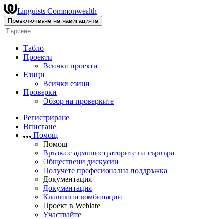
Linguists Commonwealth
Превключване на навигацията
Табло
Проекти
Всички проекти
Езици
Всички езици
Проверки
Обзор на проверките
Регистриране
Вписване
Помощ
Помощ
Връзка с администраторите на сървъра
Обществени дискусии
Получете професионална поддръжка
Документация
Документация
Клавишни комбинации
Проект в Weblate
Участвайте