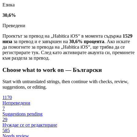
Езика
30,6%
Преведени
Проектът за превод на „Habitica iOS“ в момента съдържа
1529
низа
за превод и е завършен на
30,6% процента
. Ако искате
да помогнете за превода на „Habitica iOS“, ще трябва да се
регистрирате тук. След като активирате акаунта си, преминете
към раздела за превод.
Choose what to work on — Български
Start with untranslated strings, then continue with checks, review,
suggestions, or editing.
1170
Непреведени
7
Suggestions pending
29
Нуждае се от редактиране
585
Needs review