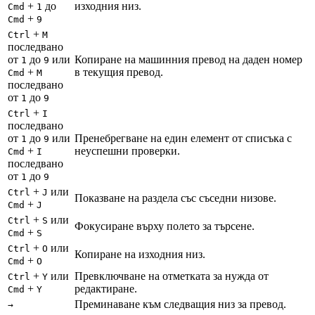
+
до
изходния низ.
Cmd
1
+
Cmd
9
+
Ctrl
M
последвано
от
до
или
Копиране на машинния превод на даден номер
1
9
+
в текущия превод.
Cmd
M
последвано
от
до
1
9
+
Ctrl
I
последвано
от
до
или
Пренебрегване на един елемент от списъка с
1
9
+
неуспешни проверки.
Cmd
I
последвано
от
до
1
9
+
или
Ctrl
J
Показване на раздела със съседни низове.
+
Cmd
J
+
или
Ctrl
S
Фокусиране върху полето за търсене.
+
Cmd
S
+
или
Ctrl
O
Копиране на изходния низ.
+
Cmd
O
+
или
Превключване на отметката за нужда от
Ctrl
Y
+
редактиране.
Cmd
Y
Преминаване към следващия низ за превод.
→