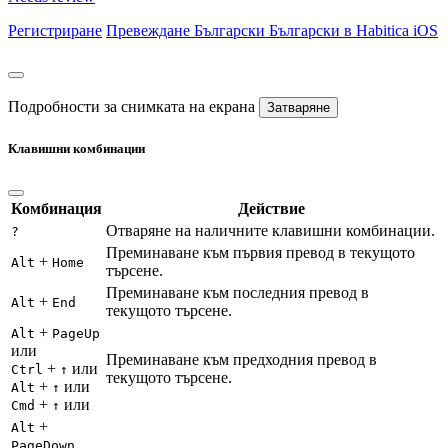
Регистриране
Превеждане
Български
Български в Habitica iOS
Подробности за снимката на екрана
Затваряне
Клавишни комбинации
Комбинация
Действие
Отваряне на наличните клавишни комбинации.
?
Преминаване към първия превод в текущото
+
Alt
Home
търсене.
Преминаване към последния превод в
+
Alt
End
текущото търсене.
+
Alt
PageUp
или
Преминаване към предходния превод в
+
или
Ctrl
↑
текущото търсене.
+
или
Alt
↑
+
или
Cmd
↑
+
Alt
PageDown