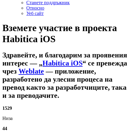
Станете поддръжник
Относно
Уеб сайт
Вземете участие в проекта
Habitica iOS
Здравейте, и благодарим за проявения
интерес
— „
Habitica iOS
“ се превежда
чрез
Weblate
— приложение,
разработено да улесни процеса на
превод както за разработчиците, така
и за преводачите.
1529
Низа
44