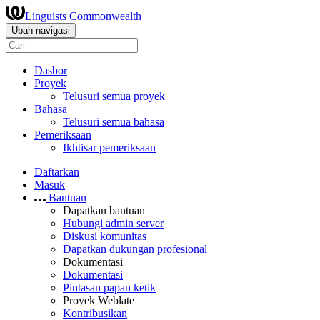
Linguists Commonwealth
Ubah navigasi
Dasbor
Proyek
Telusuri semua proyek
Bahasa
Telusuri semua bahasa
Pemeriksaan
Ikhtisar pemeriksaan
Daftarkan
Masuk
Bantuan
Dapatkan bantuan
Hubungi admin server
Diskusi komunitas
Dapatkan dukungan profesional
Dokumentasi
Dokumentasi
Pintasan papan ketik
Proyek Weblate
Kontribusikan