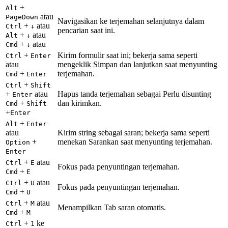
+
Alt
atau
PageDown
Navigasikan ke terjemahan selanjutnya dalam
+
atau
Ctrl
↓
pencarian saat ini.
+
atau
Alt
↓
+
atau
Cmd
↓
+
Kirim formulir saat ini; bekerja sama seperti
Ctrl
Enter
atau
mengeklik Simpan dan lanjutkan saat menyunting
+
terjemahan.
Cmd
Enter
+
Ctrl
Shift
+
atau
Hapus tanda terjemahan sebagai Perlu disunting
Enter
+
dan kirimkan.
Cmd
Shift
+
Enter
+
Alt
Enter
atau
Kirim string sebagai saran; bekerja sama seperti
+
menekan Sarankan saat menyunting terjemahan.
Option
Enter
+
atau
Ctrl
E
Fokus pada penyuntingan terjemahan.
+
Cmd
E
+
atau
Ctrl
U
Fokus pada penyuntingan terjemahan.
+
Cmd
U
+
atau
Ctrl
M
Menampilkan Tab saran otomatis.
+
Cmd
M
+
ke
Ctrl
1