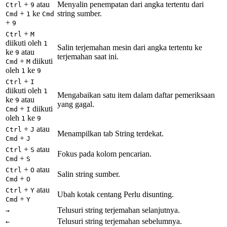
+
atau
Menyalin penempatan dari angka tertentu dari
Ctrl
9
+
ke
string sumber.
Cmd
1
Cmd
+
9
+
Ctrl
M
diikuti oleh
1
Salin terjemahan mesin dari angka tertentu ke
ke
atau
9
terjemahan saat ini.
+
diikuti
Cmd
M
oleh
ke
1
9
+
Ctrl
I
diikuti oleh
1
Mengabaikan satu item dalam daftar pemeriksaan
ke
atau
9
yang gagal.
+
diikuti
Cmd
I
oleh
ke
1
9
+
atau
Ctrl
J
Menampilkan tab String terdekat.
+
Cmd
J
+
atau
Ctrl
S
Fokus pada kolom pencarian.
+
Cmd
S
+
atau
Ctrl
O
Salin string sumber.
+
Cmd
O
+
atau
Ctrl
Y
Ubah kotak centang Perlu disunting.
+
Cmd
Y
Telusuri string terjemahan selanjutnya.
→
Telusuri string terjemahan sebelumnya.
←