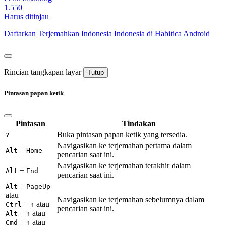
1.550
Harus ditinjau
Daftarkan
Terjemahkan
Indonesia
Indonesia di Habitica Android
Rincian tangkapan layar
Tutup
Pintasan papan ketik
Pintasan
Tindakan
Buka pintasan papan ketik yang tersedia.
?
Navigasikan ke terjemahan pertama dalam
+
Alt
Home
pencarian saat ini.
Navigasikan ke terjemahan terakhir dalam
+
Alt
End
pencarian saat ini.
+
Alt
PageUp
atau
Navigasikan ke terjemahan sebelumnya dalam
+
atau
Ctrl
↑
pencarian saat ini.
+
atau
Alt
↑
+
atau
Cmd
↑