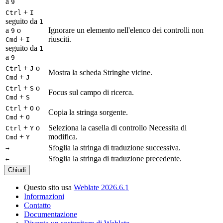
a
9
+
Ctrl
I
seguito da
1
a
o
Ignorare un elemento nell'elenco dei controlli non
9
+
riusciti.
Cmd
I
seguito da
1
a
9
+
o
Ctrl
J
Mostra la scheda Stringhe vicine.
+
Cmd
J
+
o
Ctrl
S
Focus sul campo di ricerca.
+
Cmd
S
+
o
Ctrl
O
Copia la stringa sorgente.
+
Cmd
O
+
o
Seleziona la casella di controllo Necessita di
Ctrl
Y
+
modifica.
Cmd
Y
Sfoglia la stringa di traduzione successiva.
→
Sfoglia la stringa di traduzione precedente.
←
Chiudi
Questo sito usa
Weblate 2026.6.1
Informazioni
Contatto
Documentazione