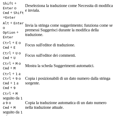
+
Shift
Deseleziona la traduzione come Necessita di modifica
o
Enter
e inviala.
+
Cmd
Shift
+
Enter
+
Alt
Enter
Invia la stringa come suggerimento; funziona come se
o
premessi Suggerisci durante la modifica della
+
Option
traduzione.
Enter
+
o
Ctrl
E
Focus sull'editor di traduzione.
+
Cmd
E
+
o
Ctrl
U
Focus sull'editor dei commenti.
+
Cmd
U
+
o
Ctrl
M
Mostra la scheda Suggerimenti automatici.
+
Cmd
M
+
a
Ctrl
1
+
o
Copia i posizionabili di un dato numero dalla stringa
Ctrl
9
+
a
sorgente.
Cmd
1
+
Cmd
9
+
Ctrl
M
seguito da
1
a
o
Copia la traduzione automatica di un dato numero
9
+
nella traduzione attuale.
Cmd
M
seguito da
1