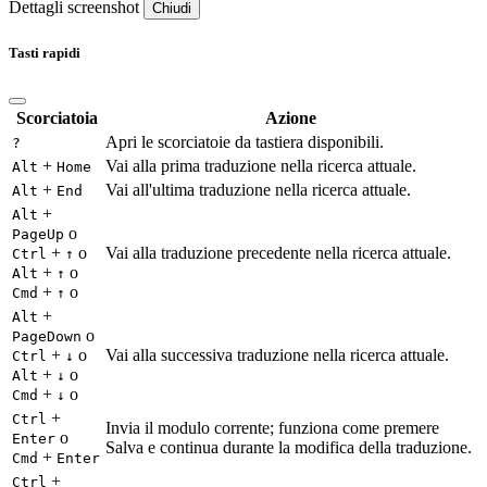
Dettagli screenshot
Chiudi
Tasti rapidi
Scorciatoia
Azione
Apri le scorciatoie da tastiera disponibili.
?
+
Vai alla prima traduzione nella ricerca attuale.
Alt
Home
+
Vai all'ultima traduzione nella ricerca attuale.
Alt
End
+
Alt
o
PageUp
+
o
Vai alla traduzione precedente nella ricerca attuale.
Ctrl
↑
+
o
Alt
↑
+
o
Cmd
↑
+
Alt
o
PageDown
+
o
Vai alla successiva traduzione nella ricerca attuale.
Ctrl
↓
+
o
Alt
↓
+
o
Cmd
↓
+
Ctrl
Invia il modulo corrente; funziona come premere
o
Enter
Salva e continua durante la modifica della traduzione.
+
Cmd
Enter
+
Ctrl